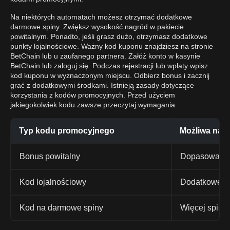
Na niektórych automatach możesz otrzymać dodatkowe
darmowe spiny. Zwiększ wysokość nagród w pakiecie
powitalnym. Ponadto, jeśli grasz dużo, otrzymasz dodatkowe
punkty lojalnościowe. Ważny kod kuponu znajdziesz na stronie
BetChain lub u zaufanego partnera. Załóż konto w kasynie
BetChain lub zaloguj się. Podczas rejestracji lub wpłaty wpisz
kod kuponu w wyznaczonym miejscu. Odbierz bonus i zacznij
grać z dodatkowymi środkami. Istnieją zasady dotyczące
korzystania z kodów promocyjnych. Przed użyciem
jakiegokolwiek kodu zawsze przeczytaj wymagania.
Typ kodu promocyjnego
Możliwa nag
Bonus powitalny
Dopasowana 
Kod lojalnościowy
Dodatkowe pu
Kod na darmowe spiny
Więcej spinó