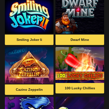
Kod promocyjny kasyna Betchain
Smiling Joker Ii
Dwarf Mine
100 Lucky Chillies
Cazino Zeppelin