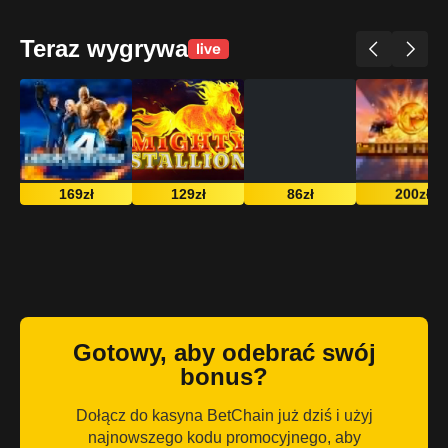
Teraz wygrywa
169zł
129zł
86zł
200zł
Gotowy, aby odebrać swój
bonus?
Dołącz do kasyna BetChain już dziś i użyj
najnowszego kodu promocyjnego, aby