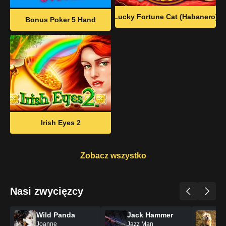
Lucky Fortune Cat (Habanero)
Bonus Poker 5 Hand
Irish Eyes 2
Zobacz wszystko
Nasi zwycięzcy
Wild Panda
Jack Hammer
10
Joanne
Jazz Man
Xa