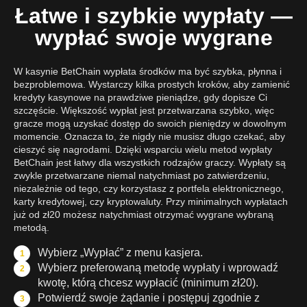
Łatwe i szybkie wypłaty —
wypłać swoje wygrane
W kasynie BetChain wypłata środków ma być szybka, płynna i
bezproblemowa. Wystarczy kilka prostych kroków, aby zamienić
kredyty kasynowe na prawdziwe pieniądze, gdy dopisze Ci
szczęście. Większość wypłat jest przetwarzana szybko, więc
gracze mogą uzyskać dostęp do swoich pieniędzy w dowolnym
momencie. Oznacza to, że nigdy nie musisz długo czekać, aby
cieszyć się nagrodami. Dzięki wsparciu wielu metod wypłaty
BetChain jest łatwy dla wszystkich rodzajów graczy. Wypłaty są
zwykle przetwarzane niemal natychmiast po zatwierdzeniu,
niezależnie od tego, czy korzystasz z portfela elektronicznego,
karty kredytowej, czy kryptowaluty. Przy minimalnych wypłatach
już od zł20 możesz natychmiast otrzymać wygrane wybraną
metodą.
Wybierz „Wypłać” z menu kasjera.
Wybierz preferowaną metodę wypłaty i wprowadź
kwotę, którą chcesz wypłacić (minimum zł20).
Potwierdź swoje żądanie i postępuj zgodnie z