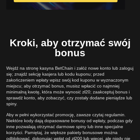
Kroki, aby otrzymać swój
bonus
Wejdź na stronę kasyna BetChain i załóż nowe konto lub zaloguj
się; znajdź sekcję kasjera lub kodu kuponu; przed
zakończeniem wpłaty wpisz swój kod kuponu w wyznaczonym
miejscu; aby otrzymać bonus, musisz wpłacić co najmniej
minimalną kwotę, która może wynosić zł20; zaakceptuj bonus i
sprawdź konto, aby zobaczyć, czy zostały dodane pieniądze lub
spiny.
Aby w pełni wykorzystać promocję, zawsze czytaj regulamin.
Niektóre kody dają dopasowane bonusy od wpłaty, podczas gdy
inne pozwalają otrzymać darmowe spiny lub inne specjalne
korzyści. Pamiętaj, że większe pakiety bonusowe można
odblokować, dokonując wpłat od zł200 lub więcej, ale nigdy nie