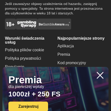
Jeśli zauważysz objawy uzależnienia od hazardu, zasięgnij
pomocy u specjalisty. Ta strona internetowa jest przeznaczona
dla użytkowników w wieku 18 lat i starszych.
Warunki świadczenia
Najpopularniejsze strony
usług
Aplikacja
Polityka plików cookie
Premia
Polityka prywatności
Kod promocyjny
Regulamin
Brak bonusu
Odpowiedzialna gra
Premia
depozytowego
dla pierwszej wpłaty
Kontakty
1000zł + 250 FS
+357 99147320
info@betchaincasino.net
Zarejestruj
© 2026 All Rights