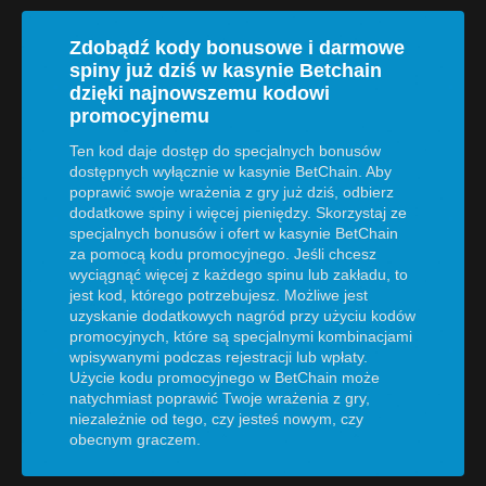
Zdobądź kody bonusowe i darmowe
spiny już dziś w kasynie Betchain
dzięki najnowszemu kodowi
promocyjnemu
Ten kod daje dostęp do specjalnych bonusów
dostępnych wyłącznie w kasynie BetChain. Aby
poprawić swoje wrażenia z gry już dziś, odbierz
dodatkowe spiny i więcej pieniędzy. Skorzystaj ze
specjalnych bonusów i ofert w kasynie BetChain
za pomocą kodu promocyjnego. Jeśli chcesz
wyciągnąć więcej z każdego spinu lub zakładu, to
jest kod, którego potrzebujesz. Możliwe jest
uzyskanie dodatkowych nagród przy użyciu kodów
promocyjnych, które są specjalnymi kombinacjami
wpisywanymi podczas rejestracji lub wpłaty.
Użycie kodu promocyjnego w BetChain może
natychmiast poprawić Twoje wrażenia z gry,
niezależnie od tego, czy jesteś nowym, czy
obecnym graczem.