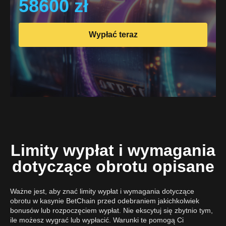
58600 zł
Wypłać teraz
Limity wypłat i wymagania
dotyczące obrotu opisane
Ważne jest, aby znać limity wypłat i wymagania dotyczące
obrotu w kasynie BetChain przed odebraniem jakichkolwiek
bonusów lub rozpoczęciem wypłat. Nie ekscytuj się zbytnio tym,
ile możesz wygrać lub wypłacić. Warunki te pomogą Ci