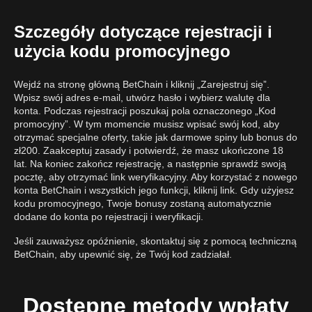
Szczegóły dotyczące rejestracji i
użycia kodu promocyjnego
Wejdź na stronę główną BetChain i kliknij „Zarejestruj się”.
Wpisz swój adres e-mail, utwórz hasło i wybierz walutę dla
konta. Podczas rejestracji poszukaj pola oznaczonego „Kod
promocyjny”. W tym momencie musisz wpisać swój kod, aby
otrzymać specjalne oferty, takie jak darmowe spiny lub bonus do
zł200. Zaakceptuj zasady i potwierdź, że masz ukończone 18
lat. Na koniec zakończ rejestrację, a następnie sprawdź swoją
pocztę, aby otrzymać link weryfikacyjny. Aby korzystać z nowego
konta BetChain i wszystkich jego funkcji, kliknij link. Gdy użyjesz
kodu promocyjnego, Twoje bonusy zostaną automatycznie
dodane do konta po rejestracji i weryfikacji.
Jeśli zauważysz opóźnienie, skontaktuj się z pomocą techniczną
BetChain, aby upewnić się, że Twój kod zadziałał.
Dostępne metody wpłaty