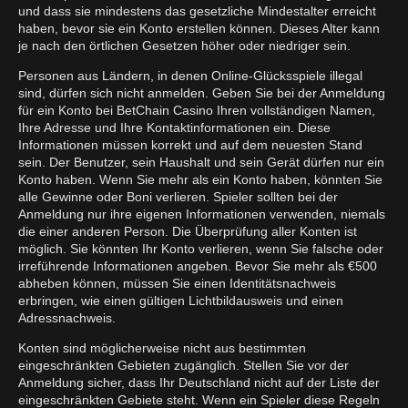
und dass sie mindestens das gesetzliche Mindestalter erreicht
haben, bevor sie ein Konto erstellen können. Dieses Alter kann
je nach den örtlichen Gesetzen höher oder niedriger sein.
Personen aus Ländern, in denen Online-Glücksspiele illegal
sind, dürfen sich nicht anmelden. Geben Sie bei der Anmeldung
für ein Konto bei BetChain Casino Ihren vollständigen Namen,
Ihre Adresse und Ihre Kontaktinformationen ein. Diese
Informationen müssen korrekt und auf dem neuesten Stand
sein. Der Benutzer, sein Haushalt und sein Gerät dürfen nur ein
Konto haben. Wenn Sie mehr als ein Konto haben, könnten Sie
alle Gewinne oder Boni verlieren. Spieler sollten bei der
Anmeldung nur ihre eigenen Informationen verwenden, niemals
die einer anderen Person. Die Überprüfung aller Konten ist
möglich. Sie könnten Ihr Konto verlieren, wenn Sie falsche oder
irreführende Informationen angeben. Bevor Sie mehr als €500
abheben können, müssen Sie einen Identitätsnachweis
erbringen, wie einen gültigen Lichtbildausweis und einen
Adressnachweis.
Konten sind möglicherweise nicht aus bestimmten
eingeschränkten Gebieten zugänglich. Stellen Sie vor der
Anmeldung sicher, dass Ihr Deutschland nicht auf der Liste der
eingeschränkten Gebiete steht. Wenn ein Spieler diese Regeln