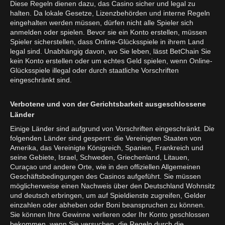
Diese Regeln dienen dazu, das Casino sicher und legal zu
halten. Da lokale Gesetze, Lizenzbehörden und interne Regeln
eingehalten werden müssen, dürfen nicht alle Spieler sich
anmelden oder spielen. Bevor sie ein Konto erstellen, müssen
Spieler sicherstellen, dass Online-Glücksspiele in ihrem Land
legal sind. Unabhängig davon, wo Sie leben, lässt BetChain Sie
kein Konto erstellen oder um echtes Geld spielen, wenn Online-
Glücksspiele illegal oder durch staatliche Vorschriften
eingeschränkt sind.
Verbotene und von der Gerichtsbarkeit ausgeschlossene
Länder
Einige Länder sind aufgrund von Vorschriften eingeschränkt. Die
folgenden Länder sind gesperrt: die Vereinigten Staaten von
Amerika, das Vereinigte Königreich, Spanien, Frankreich und
seine Gebiete, Israel, Schweden, Griechenland, Litauen,
Curaçao und andere Orte, wie in den offiziellen Allgemeinen
Geschäftsbedingungen des Casinos aufgeführt. Sie müssen
möglicherweise einen Nachweis über den Deutschland Wohnsitz
und deutsch erbringen, um auf Spieldienste zugreifen, Gelder
einzahlen oder abheben oder Boni beanspruchen zu können.
Sie können Ihre Gewinne verlieren oder Ihr Konto geschlossen
bekommen, wenn Sie versuchen, die Regeln durch die