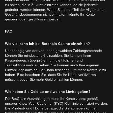
zu halten, die in Zukunft eintreten können, da sie jederzeit
geändert werden können. Wenn Sie einen Teil der Allgemeinen
Geschäftsbedingungen nicht einhalten, könnte Ihr Konto
gesperrt oder geschlossen werden.
FAQ
Wie viel kann ich bei Betchain Casino einzahlen?
Unabhängig von der von Ihnen gewählten Zahlungsmethode
können Sie mindestens € einzahlen. Sie können Ihren
Kassenbereich überprüfen, um die täglichen und
Transaktionslimits zu sehen. Sie können auch Ihre eigenen
Einzahlungslimits bei BetChain festlegen, um mehr Kontrolle zu
haben. Bitte beachten Sie, dass Sie Ihr Konto verifizieren
müssen, bevor Sie mehr Geld einzahlen können.
Wie heben Sie Geld ab und welche Limits gelten?
Für BetChain Auszahlungen muss Ihr Konto zuerst gemäß
unserer Know-Your-Customer (KYC) Richtlinie verifiziert werden.
Die Mindest- und Höchstbeträge, die Sie abheben können,
hängen von der von Ihnen gewählten Zahlungsmethode ab. Ihr