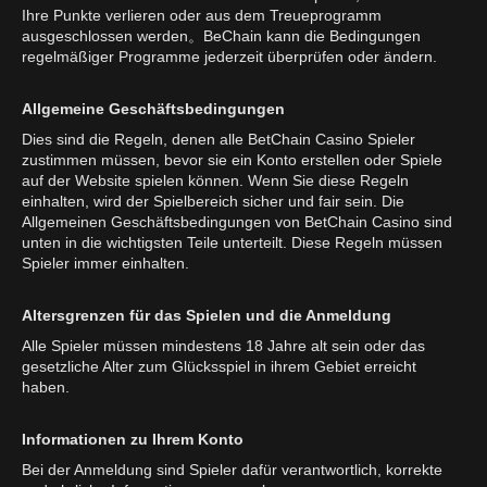
Ihre Punkte verlieren oder aus dem Treueprogramm
ausgeschlossen werden。BeChain kann die Bedingungen
regelmäßiger Programme jederzeit überprüfen oder ändern.
Allgemeine Geschäftsbedingungen
Dies sind die Regeln, denen alle BetChain Casino Spieler
zustimmen müssen, bevor sie ein Konto erstellen oder Spiele
auf der Website spielen können. Wenn Sie diese Regeln
einhalten, wird der Spielbereich sicher und fair sein. Die
Allgemeinen Geschäftsbedingungen von BetChain Casino sind
unten in die wichtigsten Teile unterteilt. Diese Regeln müssen
Spieler immer einhalten.
Altersgrenzen für das Spielen und die Anmeldung
Alle Spieler müssen mindestens 18 Jahre alt sein oder das
gesetzliche Alter zum Glücksspiel in ihrem Gebiet erreicht
haben.
Informationen zu Ihrem Konto
Bei der Anmeldung sind Spieler dafür verantwortlich, korrekte