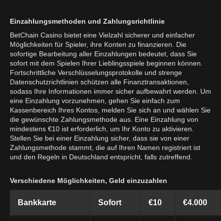
Einzahlungsmethoden und Zahlungsrichtlinie
BetChain Casino bietet eine Vielzahl sicherer und einfacher
Möglichkeiten für Spieler, ihre Konten zu finanzieren. Die
sofortige Bearbeitung aller Einzahlungen bedeutet, dass Sie
sofort mit dem Spielen Ihrer Lieblingsspiele beginnen können.
Fortschrittliche Verschlüsselungsprotokolle und strenge
Datenschutzrichtlinien schützen alle Finanztransaktionen,
sodass Ihre Informationen immer sicher aufbewahrt werden. Um
eine Einzahlung vorzunehmen, gehen Sie einfach zum
Kassenbereich Ihres Kontos, melden Sie sich an und wählen Sie
die gewünschte Zahlungsmethode aus. Eine Einzahlung von
mindestens €10 ist erforderlich, um Ihr Konto zu aktivieren.
Stellen Sie bei einer Einzahlung sicher, dass sie von einer
Zahlungsmethode stammt, die auf Ihren Namen registriert ist
und den Regeln in Deutschland entspricht, falls zutreffend.
Verschiedene Möglichkeiten, Geld einzuzahlen
Bankkarte
Sofort
€10
€4.000