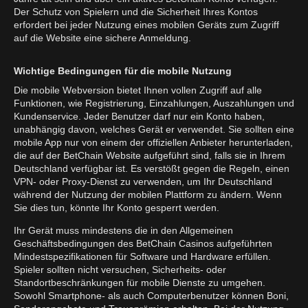
Der Schutz von Spielern und die Sicherheit Ihres Kontos
erfordert bei jeder Nutzung eines mobilen Geräts zum Zugriff
auf die Website eine sichere Anmeldung.
Wichtige Bedingungen für die mobile Nutzung
Die mobile Webversion bietet Ihnen vollen Zugriff auf alle
Funktionen, wie Registrierung, Einzahlungen, Auszahlungen und
Kundenservice. Jeder Benutzer darf nur ein Konto haben,
unabhängig davon, welches Gerät er verwendet. Sie sollten eine
mobile App nur von einem der offiziellen Anbieter herunterladen,
die auf der BetChain Website aufgeführt sind, falls sie in Ihrem
Deutschland verfügbar ist. Es verstößt gegen die Regeln, einen
VPN- oder Proxy-Dienst zu verwenden, um Ihr Deutschland
während der Nutzung der mobilen Plattform zu ändern. Wenn
Sie dies tun, könnte Ihr Konto gesperrt werden.
Ihr Gerät muss mindestens die in den Allgemeinen
Geschäftsbedingungen des BetChain Casinos aufgeführten
Mindestspezifikationen für Software und Hardware erfüllen.
Spieler sollten nicht versuchen, Sicherheits- oder
Standortbeschränkungen für mobile Dienste zu umgehen.
Sowohl Smartphone- als auch Computerbenutzer können Boni,