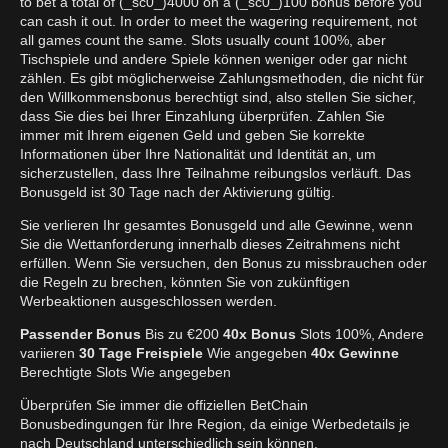
to bet a total of (_sc0_)4000 on a (_sc0_)100 bonus before you
can cash it out. In order to meet the wagering requirement, not
all games count the same. Slots usually count 100%, aber
Tischspiele und andere Spiele können weniger oder gar nicht
zählen. Es gibt möglicherweise Zahlungsmethoden, die nicht für
den Willkommensbonus berechtigt sind, also stellen Sie sicher,
dass Sie dies bei Ihrer Einzahlung überprüfen. Zahlen Sie
immer mit Ihrem eigenen Geld und geben Sie korrekte
Informationen über Ihre Nationalität und Identität an, um
sicherzustellen, dass Ihre Teilnahme reibungslos verläuft. Das
Bonusgeld ist 30 Tage nach der Aktivierung gültig.
Sie verlieren Ihr gesamtes Bonusgeld und alle Gewinne, wenn
Sie die Wettanforderung innerhalb dieses Zeitrahmens nicht
erfüllen. Wenn Sie versuchen, den Bonus zu missbrauchen oder
die Regeln zu brechen, könnten Sie von zukünftigen
Werbeaktionen ausgeschlossen werden.
Passender Bonus
Bis zu €200
40x Bonus
Slots 100%, Andere
variieren
30 Tage
Freispiele
Wie angegeben
40x Gewinne
Berechtigte Slots Wie angegeben
Überprüfen Sie immer die offiziellen BetChain
Bonusbedingungen für Ihre Region, da einige Werbedetails je
nach Deutschland unterschiedlich sein können.