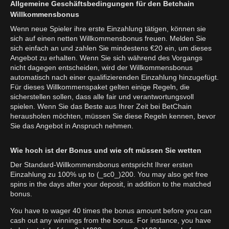
Allgemeine Geschäftsbedingungen für den Betchain
Willkommensbonus
Wenn neue Spieler ihre erste Einzahlung tätigen, können sie
sich auf einen netten Willkommensbonus freuen. Melden Sie
sich einfach an und zahlen Sie mindestens €20 ein, um dieses
Angebot zu erhalten. Wenn Sie sich während des Vorgangs
nicht dagegen entscheiden, wird der Willkommensbonus
automatisch nach einer qualifizierenden Einzahlung hinzugefügt.
Für dieses Willkommenspaket gelten einige Regeln, die
sicherstellen sollen, dass alle fair und verantwortungsvoll
spielen. Wenn Sie das Beste aus Ihrer Zeit bei BetChain
herausholen möchten, müssen Sie diese Regeln kennen, bevor
Sie das Angebot in Anspruch nehmen.
Wie hoch ist der Bonus und wie oft müssen Sie wetten
Der Standard-Willkommensbonus entspricht Ihrer ersten
Einzahlung zu 100% up to (_sc0_)200. You may also get free
spins in the days after your deposit, in addition to the matched
bonus.
You have to wager 40 times the bonus amount before you can
cash out any winnings from the bonus. For instance, you have