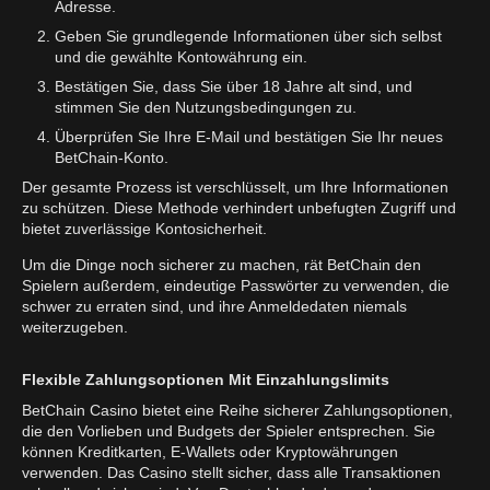
Adresse.
Geben Sie grundlegende Informationen über sich selbst
und die gewählte Kontowährung ein.
Bestätigen Sie, dass Sie über 18 Jahre alt sind, und
stimmen Sie den Nutzungsbedingungen zu.
Überprüfen Sie Ihre E-Mail und bestätigen Sie Ihr neues
BetChain-Konto.
Der gesamte Prozess ist verschlüsselt, um Ihre Informationen
zu schützen. Diese Methode verhindert unbefugten Zugriff und
bietet zuverlässige Kontosicherheit.
Um die Dinge noch sicherer zu machen, rät BetChain den
Spielern außerdem, eindeutige Passwörter zu verwenden, die
schwer zu erraten sind, und ihre Anmeldedaten niemals
weiterzugeben.
Flexible Zahlungsoptionen Mit Einzahlungslimits
BetChain Casino bietet eine Reihe sicherer Zahlungsoptionen,
die den Vorlieben und Budgets der Spieler entsprechen. Sie
können Kreditkarten, E-Wallets oder Kryptowährungen
verwenden. Das Casino stellt sicher, dass alle Transaktionen