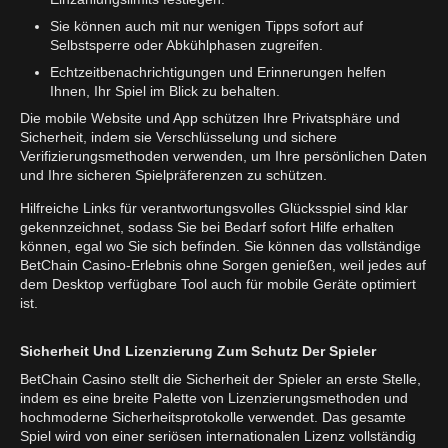
Sie können auch mit nur wenigen Tipps sofort auf
Selbstsperre oder Abkühlphasen zugreifen.
Echtzeitbenachrichtigungen und Erinnerungen helfen
Ihnen, Ihr Spiel im Blick zu behalten.
Die mobile Website und App schützen Ihre Privatsphäre und
Sicherheit, indem sie Verschlüsselung und sichere
Verifizierungsmethoden verwenden, um Ihre persönlichen Daten
und Ihre sicheren Spielpräferenzen zu schützen.
Hilfreiche Links für verantwortungsvolles Glücksspiel sind klar
gekennzeichnet, sodass Sie bei Bedarf sofort Hilfe erhalten
können, egal wo Sie sich befinden. Sie können das vollständige
BetChain Casino-Erlebnis ohne Sorgen genießen, weil jedes auf
dem Desktop verfügbare Tool auch für mobile Geräte optimiert
ist.
Sicherheit Und Lizenzierung Zum Schutz Der Spieler
BetChain Casino stellt die Sicherheit der Spieler an erste Stelle,
indem es eine breite Palette von Lizenzierungsmethoden und
hochmoderne Sicherheitsprotokolle verwendet. Das gesamte
Spiel wird von einer seriösen internationalen Lizenz vollständig