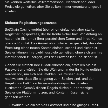
Sie können weiterhin Willkommensboni, Nachladeboni oder
Freispiele genießen, aber Sie sollten immer verantwortungsvoll
spielen.
Sicherer Registrierungsprozess
BetChain Casino verfügt über einen einfachen, aber starken
Registrierungsprozess, der Ihr Konto sicher hält. Von Anfang an
haben die Sicherheit Ihrer persönlichen Daten und Ihres Kontos
oberste Priorität. Das Anmeldeformular ist so gestaltet, dass die
Erstellung eines neuen Kontos einfach, schnell und sicher ist.
Spieler können ihre Lieblingsspiele genießen, ohne sich um ihre
Informationen zu sorgen, weil der Prozess klar und sicher ist.
Geben Sie einfach Ihre E-Mail-Adresse ein, erstellen Sie ein
Passwort und wählen Sie die Währung, in der Ihr Konto geführt
werden soll, um sich anzumelden. Sie müssen auch
nachweisen, dass Sie alt genug zum Spielen sind, und den
Regeln von BetChain für verantwortungsvolles Spielen
zustimmen. Gemäß diesen Regeln dürfen nur berechtigte
Spieler die Plattform nutzen, und Konten müssen sicher
gehalten werden.
Wählen Sie ein starkes Passwort und eine gültige E-Mail-