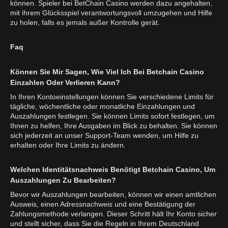
können. Spieler bei BetChain Casino werden dazu angehalten,
mit ihrem Glücksspiel verantwortungsvoll umzugehen und Hilfe
zu holen, falls es jemals außer Kontrolle gerät.
Faq
Können Sie Mir Sagen, Wie Viel Ich Bei Betchain Casino
Einzahlen Oder Verlieren Kann?
In Ihren Kontoeinstellungen können Sie verschiedene Limits für
tägliche, wöchentliche oder monatliche Einzahlungen und
Auszahlungen festlegen. Sie können Limits sofort festlegen, um
Ihnen zu helfen, Ihre Ausgaben im Blick zu behalten. Sie können
sich jederzeit an unser Support-Team wenden, um Hilfe zu
erhalten oder Ihre Limits zu ändern.
Welchen Identitätsnachweis Benötigt Betchain Casino, Um
Auszahlungen Zu Bearbeiten?
Bevor wir Auszahlungen bearbeiten, können wir einen amtlichen
Ausweis, einen Adressnachweis und eine Bestätigung der
Zahlungsmethode verlangen. Dieser Schritt hält Ihr Konto sicher
und stellt sicher, dass Sie die Regeln in Ihrem Deutschland