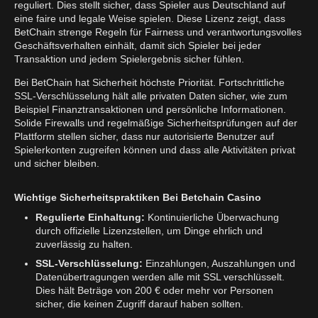
reguliert. Dies stellt sicher, dass Spieler aus Deutschland auf
eine faire und legale Weise spielen. Diese Lizenz zeigt, dass
BetChain strenge Regeln für Fairness und verantwortungsvolles
Geschäftsverhalten einhält, damit sich Spieler bei jeder
Transaktion und jedem Spielergebnis sicher fühlen.
Bei BetChain hat Sicherheit höchste Priorität. Fortschrittliche
SSL-Verschlüsselung hält alle privaten Daten sicher, wie zum
Beispiel Finanztransaktionen und persönliche Informationen.
Solide Firewalls und regelmäßige Sicherheitsprüfungen auf der
Plattform stellen sicher, dass nur autorisierte Benutzer auf
Spielerkonten zugreifen können und dass alle Aktivitäten privat
und sicher bleiben.
Wichtige Sicherheitspraktiken Bei Betchain Casino
Regulierte Einhaltung:
Kontinuierliche Überwachung
durch offizielle Lizenzstellen, um Dinge ehrlich und
zuverlässig zu halten.
SSL-Verschlüsselung:
Einzahlungen, Auszahlungen und
Datenübertragungen werden alle mit SSL verschlüsselt.
Dies hält Beträge von 200 € oder mehr vor Personen
sicher, die keinen Zugriff darauf haben sollten.