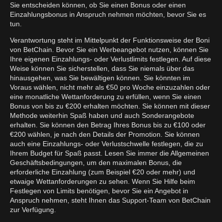
Sie entscheiden können, ob Sie einen Bonus oder einen
Einzahlungsbonus in Anspruch nehmen möchten, bevor Sie es
tun.
Verantwortung steht im Mittelpunkt der Funktionsweise der Boni
von BetChain. Bevor Sie ein Werbeangebot nutzen, können Sie
Ihre eigenen Einzahlungs- oder Verlustlimits festlegen. Auf diese
Weise können Sie sicherstellen, dass Sie niemals über das
hinausgehen, was Sie bewältigen können. Sie könnten im
Voraus wählen, nicht mehr als €50 pro Woche einzuzahlen oder
eine monatliche Wettanforderung zu erfüllen, wenn Sie einen
Bonus von bis zu €200 erhalten möchten. Sie können mit dieser
Methode weiterhin Spaß haben und auch Sonderangebote
erhalten. Sie können den Betrag Ihres Bonus bis zu €100 oder
€200 wählen, je nach den Details der Promotion. Sie können
auch eine Einzahlungs- oder Verlustschwelle festlegen, die zu
Ihrem Budget für Spaß passt. Lesen Sie immer die Allgemeinen
Geschäftsbedingungen, um den maximalen Bonus, die
erforderliche Einzahlung (zum Beispiel €20 oder mehr) und
etwaige Wettanforderungen zu sehen. Wenn Sie Hilfe beim
Festlegen von Limits benötigen, bevor Sie ein Angebot in
Anspruch nehmen, steht Ihnen das Support-Team von BetChain
zur Verfügung.