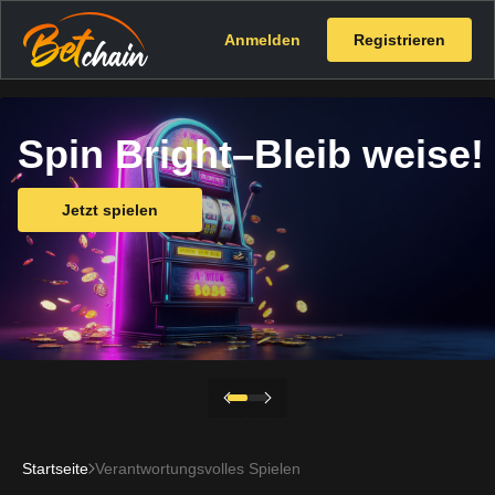
Anmelden
Registrieren
Spin Bright–Bleib weise!
Jetzt spielen
Startseite
Verantwortungsvolles Spielen