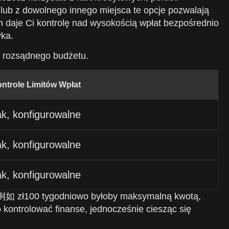
 lub z dowolnego innego miejsca te opcje pozwalają
 daje Ci kontrolę nad wysokością wpłat bezpośrednio
yka.
ę rozsądnego budżetu.
ntrole Limitów Wpłat
ak, konfigurowalne
ak, konfigurowalne
ak, konfigurowalne
ta。例如 zł100 tygodniowo byłoby maksymalną kwotą,
 kontrolować finanse, jednocześnie ciesząc się