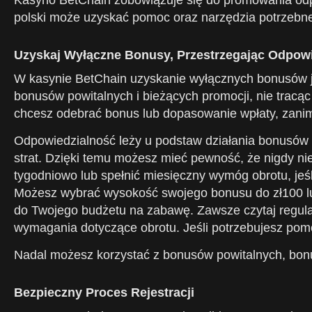
Kasyno BetChain zobowiązuje się do promowania odpow
polski może uzyskać pomoc oraz narzędzia potrzebne 
Uzyskaj Wyłączne Bonusy, Przestrzegając Odpow
W kasynie BetChain uzyskanie wyłącznych bonusów je
bonusów powitalnych i bieżących promocji, nie tracąc
chcesz odebrać bonus lub dopasowanie wpłaty, zanim 
Odpowiedzialność leży u podstaw działania bonusów B
strat. Dzięki temu możesz mieć pewność, że nigdy nie
tygodniowo lub spełnić miesięczny wymóg obrotu, jeśl
Możesz wybrać wysokość swojego bonusu do zł100 lub 
do Twojego budżetu na zabawę. Zawsze czytaj regula
wymagania dotyczące obrotu. Jeśli potrzebujesz pomo
Nadal możesz korzystać z bonusów powitalnych, bon
Bezpieczny Proces Rejestracji