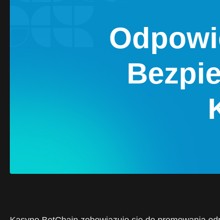
Odpowie
Bezpi