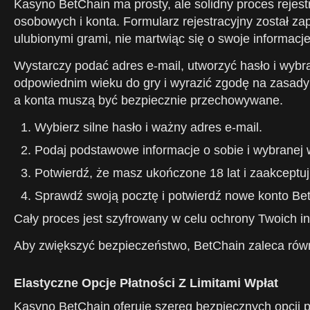
Kasyno BetChain ma prosty, ale solidny proces rejes
osobowych i konta. Formularz rejestracyjny został za
ulubionymi grami, nie martwiąc się o swoje informacje
Wystarczy podać adres e-mail, utworzyć hasło i wybra
odpowiednim wieku do gry i wyrazić zgodę na zasady 
a konta muszą być bezpiecznie przechowywane.
Wybierz silne hasło i ważny adres e-mail.
Podaj podstawowe informacje o sobie i wybranej 
Potwierdź, że masz ukończone 18 lat i zaakceptuj
Sprawdź swoją pocztę i potwierdź nowe konto Be
Cały proces jest szyfrowany w celu ochrony Twoich 
Aby zwiększyć bezpieczeństwo, BetChain zaleca równ
Elastyczne Opcje Płatności Z Limitami Wpłat
Kasyno BetChain oferuje szereg bezpiecznych opcji p