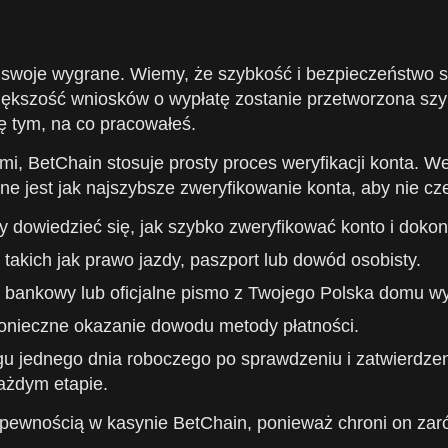
swoje wygrane. Wiemy, że szybkość i bezpieczeństwo są
większość wniosków o wypłatę zostanie przetworzona szy
ę tym, na co pracowałeś.
 BetChain stosuje prosty proces weryfikacji konta. Wer
e jest jak najszybsze zweryfikowanie konta, aby nie c
 aby dowiedzieć się, jak szybko zweryfikować konto i doko
takich jak prawo jazdy, paszport lub dowód osobisty.
 bankowy lub oficjalne pismo z Twojego Polska domu wy
konieczne okazanie dowodu metody płatności.
iągu jednego dnia roboczego po sprawdzeniu i zatwier
ażdym etapie.
ewnością w kasynie BetChain, ponieważ chroni on zaró