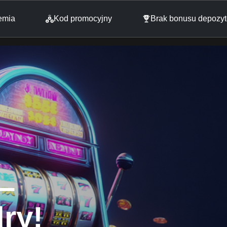
emia
Kod promocyjny
Brak bonusu depozy
t–
ry!