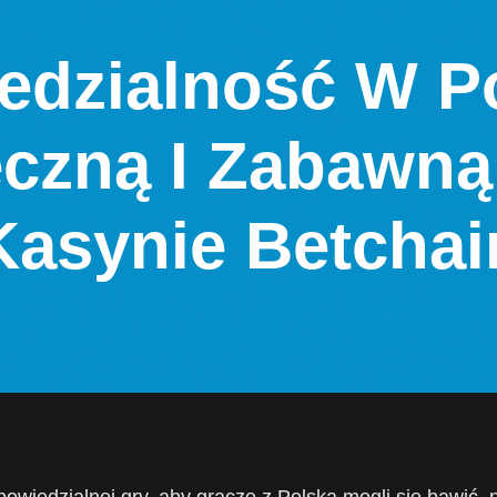
dzialność W P
eczną I Zabawną
Kasynie Betchai