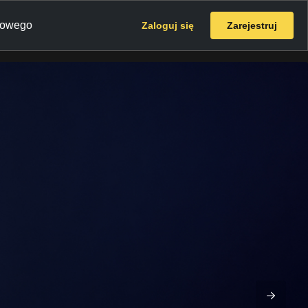
towego
Zaloguj się
Zarejestruj