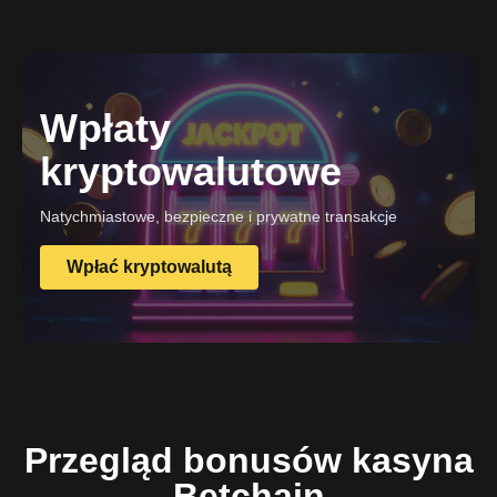
Wpłaty
kryptowalutowe
Natychmiastowe, bezpieczne i prywatne transakcje
Wpłać kryptowalutą
Przegląd bonusów kasyna
Betchain