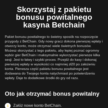
Skorzystaj z pakietu
bonusu powitalnego
kasyna Betchain
Pakiet bonusu powitalnego to świetny sposób na rozpoczęcie
przygody z BetChain. Gdy nowy gracz dokona pierwszej wpłaty i
otworzy konto, może otrzymać wiele świetnych bonusów.
Możesz skorzystać z tego pakietu, aby lepiej poznać ogromny
wybór gier BetChain i maksymalnie wykorzystać pierwsze kilka
sesji. Jest to łatwy i szybki proces. Przejdź do kasy i dokonaj
pierwszej wpłaty w wysokości co najmniej zł20 po założeniu
konta. Pierwsza część pakietu bonusu powitalnego jest
dodawana do Twojego konta natychmiast po potwierdzeniu
wpłaty. Daje to dodatkowe środki do gry od razu.
Oto jak otrzymać bonus powitalny
Załóż nowe konto BetChain.