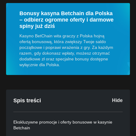
Bonusy kasyna Betchain dla Polska
– odbierz ogromne oferty i darmowe
spiny już dziś
Kasyno BetChain wita graczy z Polska hojną
ofertą bonusową, która zwiększy Twoje saldo
początkowe i poprawi wrażenia z gry. Za każdym
razem, gdy dokonasz wpłaty, możesz otrzymać
dodatkowe zł oraz specjalne bonusy dostępne
wyłącznie dla Polska.
Spis treści
Hide
Ekskluzywne promocje i oferty bonusowe w kasynie
Betchain