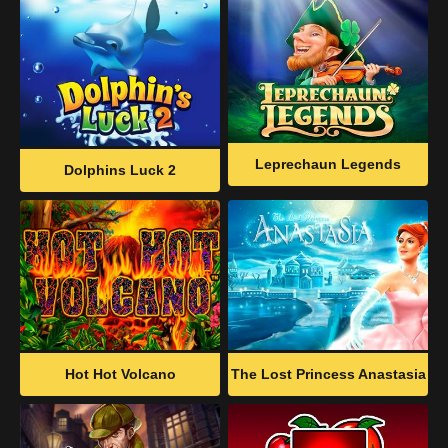
Zasady i limity wypłat
Korzystanie z kryptowalut w bezpiecznych transakcjach
kasynowych
Kroki, które należy wykonać, aby korzystać z
kryptowalut w Betchain
Przegląd bonusów kasyna Betchain
Leprechaun Legends
Dolphins Luck 2
Hot Hot Volcano
The Lost Princess Anastasia