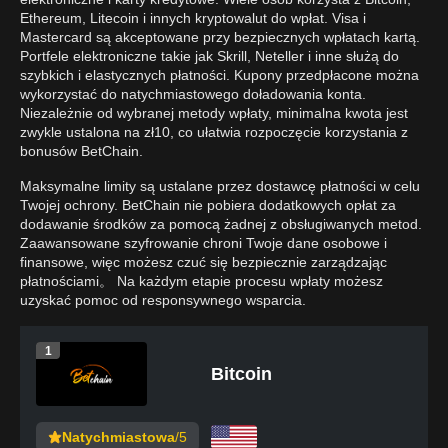
Ethereum, Litecoin i innych kryptowalut do wpłat. Visa i
Mastercard są akceptowane przy bezpiecznych wpłatach kartą.
Portfele elektroniczne takie jak Skrill, Neteller i inne służą do
szybkich i elastycznych płatności. Kupony przedpłacone można
wykorzystać do natychmiastowego doładowania konta.
Niezależnie od wybranej metody wpłaty, minimalna kwota jest
zwykle ustalona na zł10, co ułatwia rozpoczęcie korzystania z
bonusów BetChain.
Maksymalne limity są ustalane przez dostawcę płatności w celu
Twojej ochrony. BetChain nie pobiera dodatkowych opłat za
dodawanie środków za pomocą żadnej z obsługiwanych metod.
Zaawansowane szyfrowanie chroni Twoje dane osobowe i
finansowe, więc możesz czuć się bezpiecznie zarządzając
płatnościami。 Na każdym etapie procesu wpłaty możesz
uzyskać pomoc od responsywnego wsparcia.
1
Bitcoin
Natychmiastowa
/5