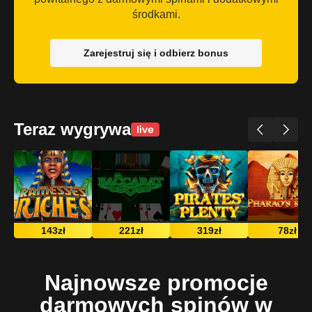
środkami.
Zarejestruj się i odbierz bonus
Teraz wygrywa
143zł
221zł
319zł
78zł
Najnowsze promocje
darmowych spinów w