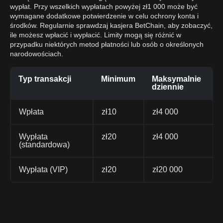
wypłat. Przy wszelkich wypłatach powyżej zł1 000 może być
wymagane dodatkowe potwierdzenie w celu ochrony konta i
środków. Regularnie sprawdzaj kasjera BetChain, aby zobaczyć,
ile możesz wpłacić i wypłacić. Limity mogą się różnić w
przypadku niektórych metod płatności lub osób o określonych
narodowościach.
Typ transakcji
Minimum
Maksymalnie
dziennie
Wpłata
zł10
zł4 000
Wypłata
zł20
zł4 000
(standardowa)
Wypłata (VIP)
zł20
zł20 000