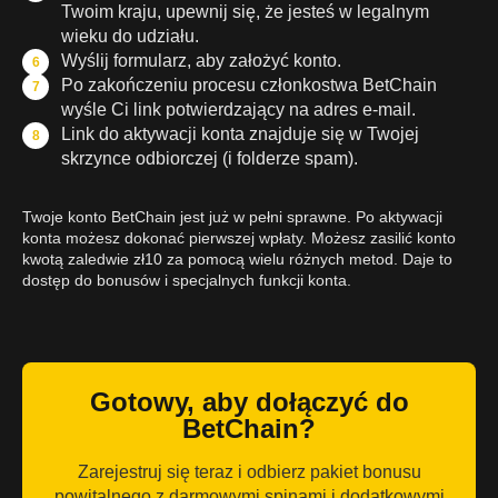
Twoim kraju, upewnij się, że jesteś w legalnym
wieku do udziału.
Wyślij formularz, aby założyć konto.
Po zakończeniu procesu członkostwa BetChain
wyśle Ci link potwierdzający na adres e-mail.
Link do aktywacji konta znajduje się w Twojej
skrzynce odbiorczej (i folderze spam).
Twoje konto BetChain jest już w pełni sprawne. Po aktywacji
konta możesz dokonać pierwszej wpłaty. Możesz zasilić konto
kwotą zaledwie zł10 za pomocą wielu różnych metod. Daje to
dostęp do bonusów i specjalnych funkcji konta.
Gotowy, aby dołączyć do
BetChain?
Zarejestruj się teraz i odbierz pakiet bonusu
powitalnego z darmowymi spinami i dodatkowymi