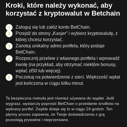
Kroki, które należy wykonać, aby
korzystać z kryptowalut w Betchain
Zaloguj się lub załóż konto BetChain.
Przejdź do strony „Kasjer” i wybierz kryptowalutę, z
której chcesz korzystać.
Zanotuj unikalny adres portfela, który podaje
BetChain.
Rozpocznij przelew z własnego portfela i wprowadź
kwotę (na przykład, aby otrzymać niektóre bonusy,
wpłać zł50 lub więcej).
Poczekaj na potwierdzenie z sieci. Większość wpłat
jest kończona w ciągu kilku minut.
Ta bezpieczna metoda jest również używana do wypłat. Jeśli
wygrasz, wystarczy poprosić BetChain o przesłanie środków na
wybrany portfel. Zwykle dzieje się to w ciągu 24 godzin. Ten
płynny proces zapewnia, że Twoje doświadczenia z grą
pozostają prywatne i nieprzerwane.