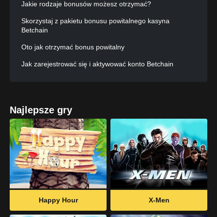
Jakie rodzaje bonusów możesz otrzymać?
Skorzystaj z pakietu bonusu powitalnego kasyna
Betchain
Oto jak otrzymać bonus powitalny
Jak zarejestrować się i aktywować konto Betchain
Kroki rejestracji
Najnowsze promocje darmowych spinów w Betchain
Najlepsze gry
Jak otrzymać najnowsze darmowe spiny
Korzyści VIP i nagrody lojalnościowe dla powracających
graczy
Jak działają poziomy VIP kasyna Betchain
Opcje wpłat i natychmiastowe płatności
Szybkie wypłaty i wypłaty środków
Happy Hour
X-Men
Limity wpłat i wypłat dla graczy kasyna