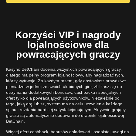
Korzyści VIP i nagrody
lojalnościowe dla
powracających graczy
Kasyno BetChain docenia wszystkich powracających graczy,
dlatego ma pełny program lojalnościowy, aby nagradzać tych,
którzy wytrwają. Za każdym razem, gdy obstawiasz prawdziwe
pieniądze w jednej ze swoich ulubionych gier, zbliżasz się do
otrzymania dodatkowych bonusów, cashbacku i specjalnych
ofert tylko dla powracających użytkowników. Niezależnie od
tego, jaką grę lubisz, system ma na celu uczynienie każdego
spinu i rozdania bardziej satysfakcjonującym. Aktywnie grający
gracze są automatycznie dodawani do drabinki lojalnościowej
BetChain.
Więcej ofert cashback, bonusów doładowań i osobistej uwagi na