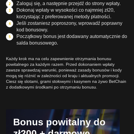
Zaloguj się, a następnie przejdź do strony wpłaty.
Dokonaj wpłaty w wysokości co najmniej zł20,
korzystając z preferowanej metody płatności.
Jeśli zostaniesz poproszony, wprowadź poprawny
kod bonusowy.
Początkowy bonus jest dodawany automatycznie do
salda bonusowego.
Każdy krok ma na celu zapewnienie otrzymania bonusu
powitalnego za każdym razem. Przed dokonaniem wpłaty
zawsze sprawdzaj warunki, ponieważ zasady bonusów i kody
mogą się różnić w zależności od kraju i aktualnych promocji.
Ciesz się slotami, grami stołowymi i kasynem na żywo BetChain
z dodatkowymi środkami po otrzymaniu bonusu.
Bonus powitalny do
zł200 + darmowe