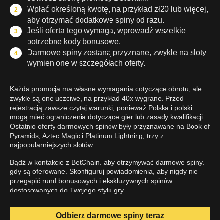
Wpłać określoną kwotę, na przykład zł20 lub więcej,
aby otrzymać dodatkowe spiny od razu.
Jeśli oferta tego wymaga, wprowadź wszelkie
potrzebne kody bonusowe.
Darmowe spiny zostaną przyznane, zwykle na sloty
wymienione w szczegółach oferty.
Każda promocja ma własne wymagania dotyczące obrotu, ale
zwykle są one uczciwe, na przykład 40x wygrane. Przed
rejestracją zawsze czytaj warunki, ponieważ Polska i polski
mogą mieć ograniczenia dotyczące gier lub zasady kwalifikacji.
Ostatnio oferty darmowych spinów były przyznawane na Book of
Pyramids, Aztec Magic i Platinum Lightning, trzy z
najpopularniejszych slotów.
Bądź w kontakcie z BetChain, aby otrzymywać darmowe spiny,
gdy są oferowane. Skonfiguruj powiadomienia, aby nigdy nie
przegapić rund bonusowych i ekskluzywnych spinów
dostosowanych do Twojego stylu gry.
Odbierz darmowe spiny teraz