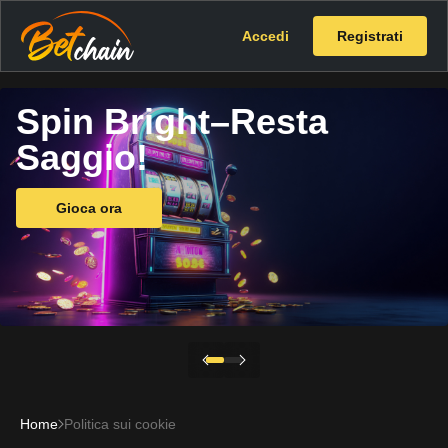
Accedi
Registrati
Spin Bright–Resta
Saggio!
Gioca ora
Home
Politica sui cookie