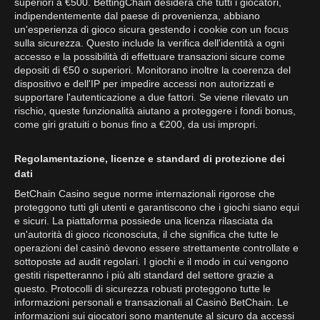
superiori a €500. BettingChain desidera che tutti i giocatori,
indipendentemente dal paese di provenienza, abbiano
un'esperienza di gioco sicura gestendo i cookie con un focus
sulla sicurezza. Questo include la verifica dell'identità a ogni
accesso e la possibilità di effettuare transazioni sicure come
depositi di €50 o superiori. Monitorano inoltre la coerenza del
dispositivo e dell'IP per impedire accessi non autorizzati e
supportare l'autenticazione a due fattori. Se viene rilevato un
rischio, queste funzionalità aiutano a proteggere i fondi bonus,
come giri gratuiti o bonus fino a €200, da usi impropri.
Regolamentazione, licenze e standard di protezione dei
dati
BetChain Casino segue norme internazionali rigorose che
proteggono tutti gli utenti e garantiscono che i giochi siano equi
e sicuri. La piattaforma possiede una licenza rilasciata da
un'autorità di gioco riconosciuta, il che significa che tutte le
operazioni del casinò devono essere strettamente controllate e
sottoposte ad audit regolari. I giochi e il modo in cui vengono
gestiti rispetteranno i più alti standard del settore grazie a
questo. Protocolli di sicurezza robusti proteggono tutte le
informazioni personali e transazionali al Casinò BetChain. Le
informazioni sui giocatori sono mantenute al sicuro da accessi