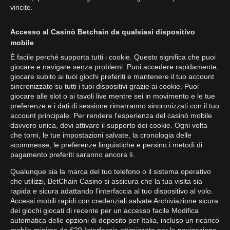
vincite.
Accesso al Casinò Betchain da qualsiasi dispositivo
mobile
È facile perché supporta tutti i cookie. Questo significa che puoi
giocare e navigare senza problemi. Puoi accedere rapidamente,
giocare subito ai tuoi giochi preferiti e mantenere il tuo account
sincronizzato su tutti i tuoi dispositivi grazie ai cookie. Puoi
giocare alle slot o ai tavoli live mentre sei in movimento e le tue
preferenze e i dati di sessione rimarranno sincronizzati con il tuo
account principale. Per rendere l'esperienza del casinò mobile
davvero unica, devi attivare il supporto dei cookie. Ogni volta
che torni, le tue impostazioni salvate, la cronologia delle
scommesse, le preferenze linguistiche e persino i metodi di
pagamento preferiti saranno ancora lì.
Qualunque sia la marca del tuo telefono o il sistema operativo
che utilizzi, BetChain Casino si assicura che la tua visita sia
rapida e sicura adattando l'interfaccia al tuo dispositivo al volo.
Accessi mobili rapidi con credenziali salvate Archiviazione sicura
dei giochi giocati di recente per un accesso facile Modifica
automatica delle opzioni di deposito per Italia, incluso un ricarico
mobile minimo da €20 Interfaccia ottimizzata per la navigazione