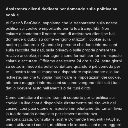
Assistenza clienti dedicata per domande sulla politica sui
cookie
Al Casinò BetChain, sappiamo che la trasparenza sulla nostra
politica sui cookie è importante per la tua tranquillità. Non
esitare a contattare il nostro team di assistenza clienti se hai
domande o dubbi su come vengono utilizzati i cookie sulla
nostra piattaforma. Quando le persone chiedono informazioni
sulla raccolta dei dati, sulla privacy o sulle proprie preferenze
relative ai cookie, i nostri agenti sono formati per fornire risposte
chiare e accurate. Offriamo assistenza 24 ore su 24, sette giorni
su sette, in modo da poter contattare quando è più comodo per
te. Il nostro team si impegna a rispondere rapidamente alle tue
richieste, sia che tu voglia modificare le impostazioni dei cookie,
ottenere maggiori informazioni su come vengono utilizzati i tuoi
dati o ricevere aiuto nell'esercizio dei tuoi diritti.
Come contattare il nostro team di supporto per la politica sui
cookie La live chat è disponibile direttamente sul sito web del
casinò, così puoi ottenere risposte immediatamente. Email: Invia
la tua domanda dettagliata per ricevere assistenza
personalizzata. Consulta le nostre Domande frequenti (FAQ) su
come utilizzare i cookie, modificare le impostazioni e proteggere