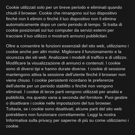
Cookie utilizzati solo per un breve periodo e eliminati quando
chiudi il browser. Cookie che rimangono sul tuo dispositivo
finché non li elimini o finché il tuo dispositivo non li elimina
automaticamente dopo un certo periodo di tempo. Si tratta di
cookie posizionati sul tuo computer da servizi esterni per
tracciare il tuo utilizzo o mostrarti annunci pubblicitari.
Oltre a consentire le funzioni essenziali del sito web, utilizziamo i
cookie anche per altri motivi. Migliorare il funzionamento e la
sicurezza dei siti web. Analizzare i modelli di traffico e di utilizzo.
Modificare la visualizzazione di annunci e contenuti. I cookie
sono di diversi tipi e hanno durate diverse. I cookie di sessione
mantengono attiva la sessione dell'utente finché il browser non
viene chiuso. I cookie persistenti ricordano le preferenze
dell'utente per un periodo stabilito o finché non vengono
eliminati. I cookie di terze parti vengono utilizzati per analisi e
pubblicità, ma questo varia a seconda del fornitore. Puoi gestire
o disattivare i cookie nelle impostazioni del tuo browser.
Tuttavia, se i cookie sono disattivati, alcune parti del sito web
potrebbero non funzionare correttamente. Leggi la nostra
Informativa sulla privacy per saperne di più su come utilizziamo i
cookie.