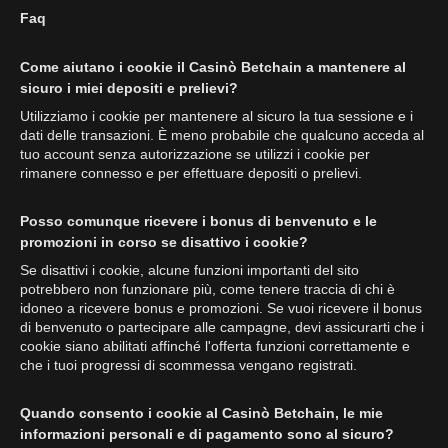
Faq
Come aiutano i cookie il Casinò Betchain a mantenere al
sicuro i miei depositi e prelievi?
Utilizziamo i cookie per mantenere al sicuro la tua sessione e i
dati delle transazioni. È meno probabile che qualcuno acceda al
tuo account senza autorizzazione se utilizzi i cookie per
rimanere connesso e per effettuare depositi o prelievi.
Posso comunque ricevere i bonus di benvenuto e le
promozioni in corso se disattivo i cookie?
Se disattivi i cookie, alcune funzioni importanti del sito
potrebbero non funzionare più, come tenere traccia di chi è
idoneo a ricevere bonus e promozioni. Se vuoi ricevere il bonus
di benvenuto o partecipare alle campagne, devi assicurarti che i
cookie siano abilitati affinché l'offerta funzioni correttamente e
che i tuoi progressi di scommessa vengano registrati.
Quando consento i cookie al Casinò Betchain, le mie
informazioni personali e di pagamento sono al sicuro?