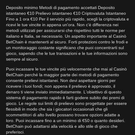
Deposito minimo Metodi di pagamento accettati Deposito
istantaneo €10 Prelievo istantaneo €10 Criptovaluta Istantaneo
Fino a 1 ora €10 Per il servizio più rapido, scegli la criptovaluta e
ricevi le tue vincite in appena un'ora. Non c'è differenza nei
metodi utilizzati per assicurarsi che rispettino tutti le norme per
italiano e Italia, se necessario. Un aspetto importante al Casinò
BetChain è mantenerti al sicuro. Forti protezioni contro le frodi e
un monitoraggio costante significano che puoi concentrarti sul
gioco, sapendo che le tue transazioni e le tue informazioni sono
sempre al sicuro.
Puoi incassare le tue vincite più velocemente che mai al Casinò
BetChain perché la maggior parte dei metodi di pagamento
consente prelievi istantanei. Non devi aspettare giorni per
ricevere i tuoi fondi; non appena il prelievo è approvato, il
denaro ti viene inviato immediatamente. L'obiettivo di questo
sistema di pagamento rapido è farti godere subito dei premi di
gioco. Le regole sui limiti di prelievo sono progettate per essere
flessibili in modo che sia i giocatori occasionali che gli
scommettitori di alto livello possano trovare opzioni adatte a
loro. Puoi incassare fino a un minimo di €50 o quanto desideri.
BetChain può adattarsi alla velocità e allo stile di gioco che
preferisci.